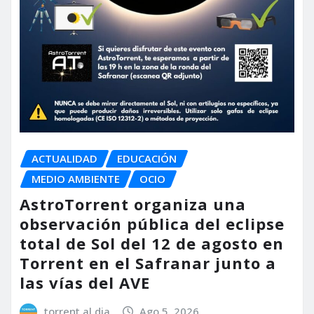
ACTUALIDAD
EDUCACIÓN
MEDIO AMBIENTE
OCIO
AstroTorrent organiza una
observación pública del eclipse
total de Sol del 12 de agosto en
Torrent en el Safranar junto a
las vías del AVE
torrent al dia
Ago 5, 2026