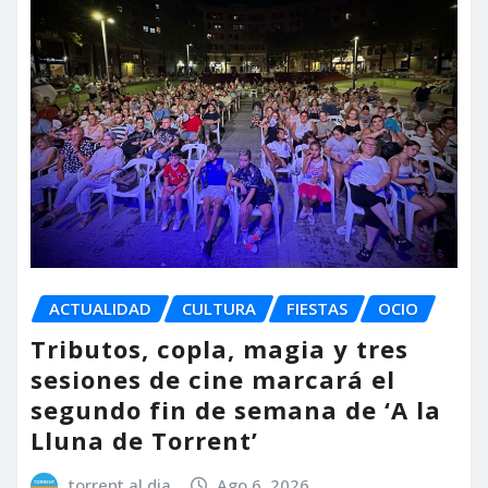
ACTUALIDAD
CULTURA
FIESTAS
OCIO
Tributos, copla, magia y tres
sesiones de cine marcará el
segundo fin de semana de ‘A la
Lluna de Torrent’
torrent al dia
Ago 6, 2026