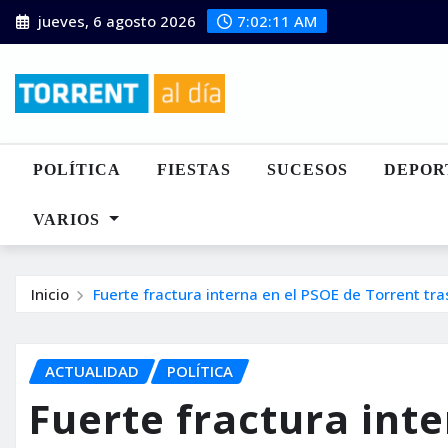
Saltar
jueves, 6 agosto 2026
7:02:13 AM
al
contenido
POLÍTICA
FIESTAS
SUCESOS
DEPOR
VARIOS
Inicio
Fuerte fractura interna en el PSOE de Torrent tra
ACTUALIDAD
POLÍTICA
Fuerte fractura int