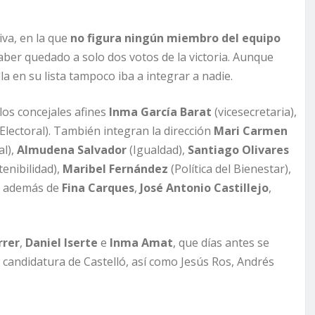
iva, en la que
no figura ningún miembro del equipo
haber quedado a solo dos votos de la victoria. Aunque
a en su lista tampoco iba a integrar a nadie.
los concejales afines
Inma García Barat
(vicesecretaria),
Electoral). También integran la dirección
Mari Carmen
al),
Almudena Salvador
(Igualdad),
Santiago Olivares
enibilidad),
Maribel Fernández
(Política del Bienestar),
), además de
Fina Carques
,
José Antonio Castillejo
,
rrer
,
Daniel Iserte
e
Inma Amat
, que días antes se
 candidatura de Castelló, así como Jesús Ros, Andrés