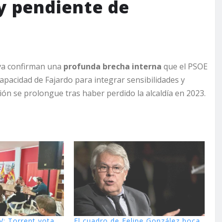
y pendiente de
tiva confirman una
profunda brecha interna
que el PSOE
pacidad de Fajardo para integrar sensibilidades y
isión se prolongue tras haber perdido la alcaldía en 2023.
V: Torrent vota
El cuadro de Felipe González boca