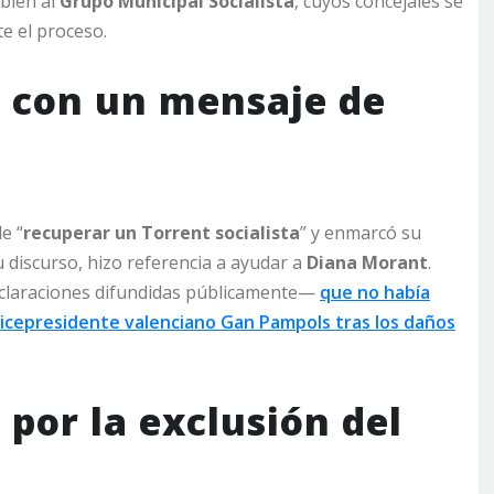
mbién al
Grupo Municipal Socialista
, cuyos concejales se
e el proceso.
 con un mensaje de
e “
recuperar un Torrent socialista
” y enmarcó su
 discurso, hizo referencia a ayudar a
Diana Morant
.
eclaraciones difundidas públicamente—
que no había
 vicepresidente valenciano Gan Pampols tras los daños
por la exclusión del