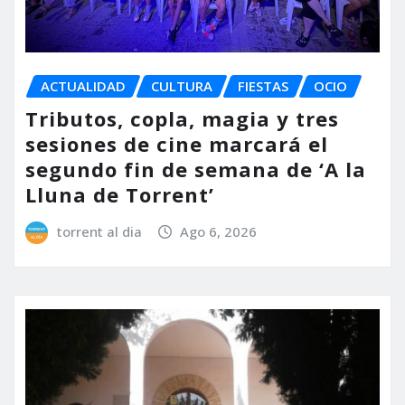
ACTUALIDAD
CULTURA
FIESTAS
OCIO
Tributos, copla, magia y tres
sesiones de cine marcará el
segundo fin de semana de ‘A la
Lluna de Torrent’
torrent al dia
Ago 6, 2026