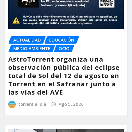
ACTUALIDAD
EDUCACIÓN
MEDIO AMBIENTE
OCIO
AstroTorrent organiza una
observación pública del eclipse
total de Sol del 12 de agosto en
Torrent en el Safranar junto a
las vías del AVE
torrent al dia
Ago 5, 2026