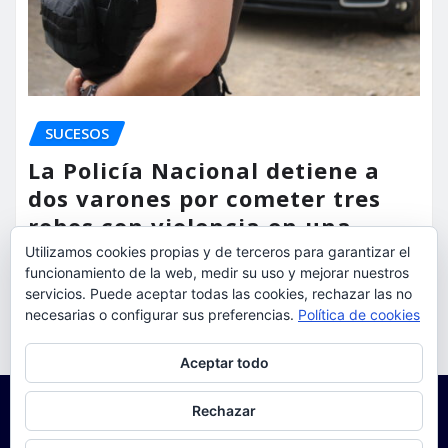
SUCESOS
La Policía Nacional detiene a
dos varones por cometer tres
robos con violencia en una
misma mañana
Utilizamos cookies propias y de terceros para garantizar el
funcionamiento de la web, medir su uso y mejorar nuestros
torrent al dia
Ago 7, 2026
servicios. Puede aceptar todas las cookies, rechazar las no
necesarias o configurar sus preferencias.
Política de cookies
Privacidad y cookies: este sitio usa cookies. Si continúas navegando
Aceptar todo
por él, aceptas su uso.
Para obtener más información, incluido cómo gestionar las cookies,
Rechazar
consulta:
Política de cookies