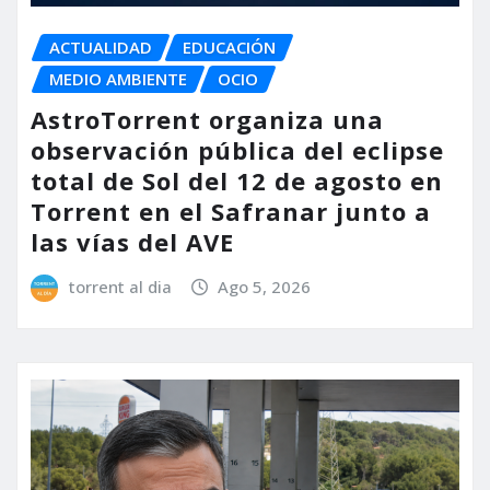
ACTUALIDAD
EDUCACIÓN
MEDIO AMBIENTE
OCIO
AstroTorrent organiza una
observación pública del eclipse
total de Sol del 12 de agosto en
Torrent en el Safranar junto a
las vías del AVE
torrent al dia
Ago 5, 2026