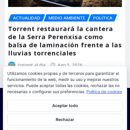
ACTUALIDAD
MEDIO AMBIENTE
POLÍTICA
Torrent restaurará la cantera
de la Serra Perenxisa como
balsa de laminación frente a las
lluvias torrenciales
torrent al dia
Ago 5, 2026
Utilizamos cookies propias y de terceros para garantizar el
funcionamiento de la web, medir su uso y mejorar nuestros
servicios. Puede aceptar todas las cookies, rechazar las no
necesarias o configurar sus preferencias.
Política de cookies
Privacidad y cookies: este sitio usa cookies. Si continúas navegando
Aceptar todo
por él, aceptas su uso.
Para obtener más información, incluido cómo gestionar las cookies,
Rechazar
consulta:
Política de cookies
Copyright © 2025 | Funciona con
WordPress
|
Seattle