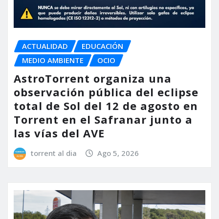
ACTUALIDAD
EDUCACIÓN
MEDIO AMBIENTE
OCIO
AstroTorrent organiza una
observación pública del eclipse
total de Sol del 12 de agosto en
Torrent en el Safranar junto a
las vías del AVE
torrent al dia
Ago 5, 2026