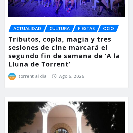
ACTUALIDAD
CULTURA
FIESTAS
OCIO
Tributos, copla, magia y tres
sesiones de cine marcará el
segundo fin de semana de ‘A la
Lluna de Torrent’
torrent al dia
Ago 6, 2026