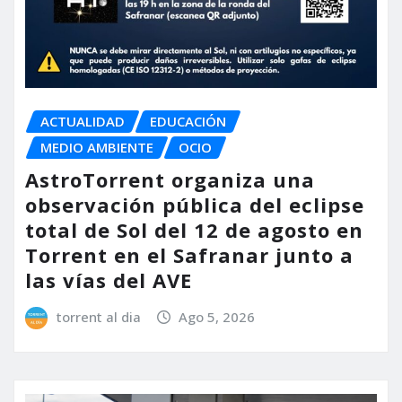
ACTUALIDAD
EDUCACIÓN
MEDIO AMBIENTE
OCIO
AstroTorrent organiza una
observación pública del eclipse
total de Sol del 12 de agosto en
Torrent en el Safranar junto a
las vías del AVE
torrent al dia
Ago 5, 2026