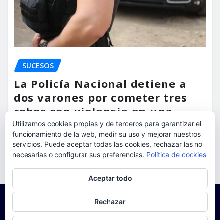
SUCESOS
La Policía Nacional detiene a
dos varones por cometer tres
robos con violencia en una
misma mañana
Utilizamos cookies propias y de terceros para garantizar el
funcionamiento de la web, medir su uso y mejorar nuestros
torrent al dia
Ago 7, 2026
servicios. Puede aceptar todas las cookies, rechazar las no
necesarias o configurar sus preferencias.
Política de cookies
Privacidad y cookies: este sitio usa cookies. Si continúas navegando
Aceptar todo
por él, aceptas su uso.
Para obtener más información, incluido cómo gestionar las cookies,
Rechazar
consulta:
Política de cookies