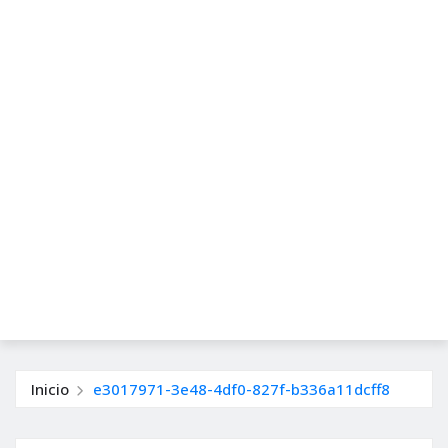
Inicio
e3017971-3e48-4df0-827f-b336a11dcff8