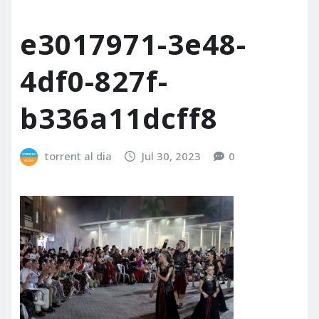
e3017971-3e48-
4df0-827f-
b336a11dcff8
torrent al dia
Jul 30, 2023
0