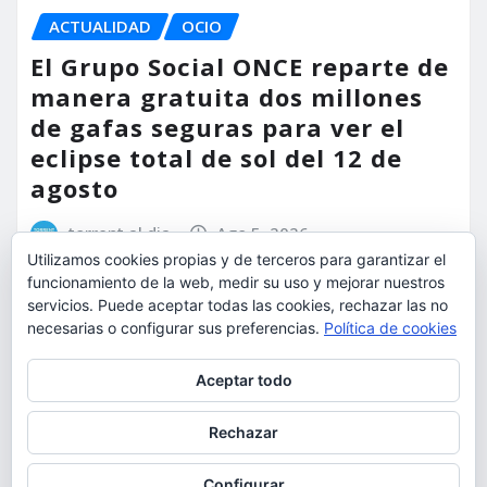
ACTUALIDAD
OCIO
El Grupo Social ONCE reparte de
manera gratuita dos millones
de gafas seguras para ver el
eclipse total de sol del 12 de
agosto
torrent al dia
Ago 5, 2026
Utilizamos cookies propias y de terceros para garantizar el
funcionamiento de la web, medir su uso y mejorar nuestros
servicios. Puede aceptar todas las cookies, rechazar las no
necesarias o configurar sus preferencias.
Política de cookies
Privacidad y cookies: este sitio usa cookies. Si continúas navegando
Aceptar todo
por él, aceptas su uso.
Para obtener más información, incluido cómo gestionar las cookies,
Rechazar
consulta:
Política de cookies
Configurar