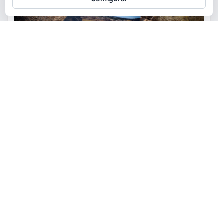
ACTUALIDAD
MEDIO AMBIENTE
POLÍTICA
Torrent restaurará la cantera
de la Serra Perenxisa como
balsa de laminación frente a las
lluvias torrenciales
torrent al dia
Ago 5, 2026