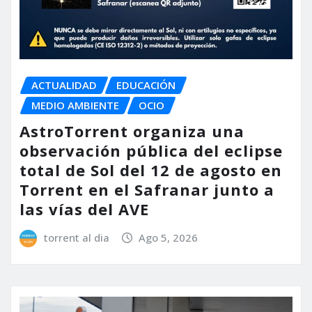
ACTUALIDAD
EDUCACIÓN
MEDIO AMBIENTE
OCIO
AstroTorrent organiza una
observación pública del eclipse
total de Sol del 12 de agosto en
Torrent en el Safranar junto a
las vías del AVE
torrent al dia
Ago 5, 2026