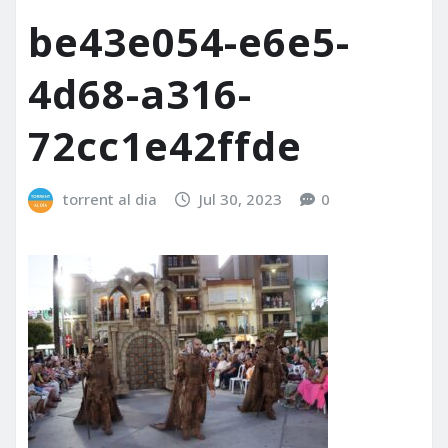
be43e054-e6e5-
4d68-a316-
72cc1e42ffde
torrent al dia
Jul 30, 2023
0