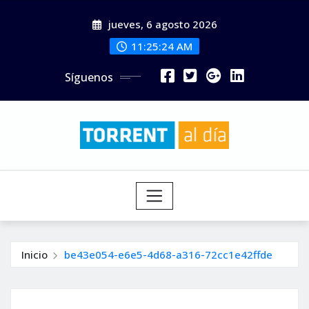
Saltar
jueves, 6 agosto 2026
al
contenido
11:25:26 AM
Síguenos
Inicio
be43e054-e6e5-4d68-a316-72cc1e42ffde