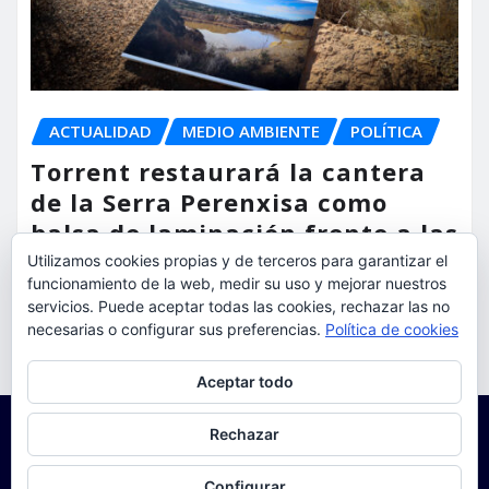
ACTUALIDAD
MEDIO AMBIENTE
POLÍTICA
Torrent restaurará la cantera
de la Serra Perenxisa como
balsa de laminación frente a las
lluvias torrenciales
Utilizamos cookies propias y de terceros para garantizar el
funcionamiento de la web, medir su uso y mejorar nuestros
torrent al dia
Ago 5, 2026
servicios. Puede aceptar todas las cookies, rechazar las no
necesarias o configurar sus preferencias.
Política de cookies
Privacidad y cookies: este sitio usa cookies. Si continúas navegando
Aceptar todo
por él, aceptas su uso.
Para obtener más información, incluido cómo gestionar las cookies,
Rechazar
consulta:
Política de cookies
Configurar