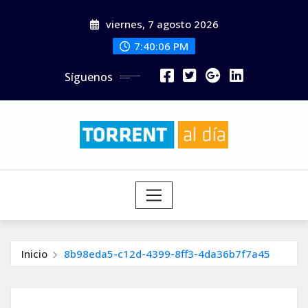
Saltar
viernes, 7 agosto 2026
al
contenido
7:40:08 PM
Síguenos
Inicio
8b98eda5-c12d-4399-8ff3-4da36b7f7a45