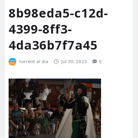
8b98eda5-c12d-
4399-8ff3-
4da36b7f7a45
torrent al dia
Jul 30, 2023
0