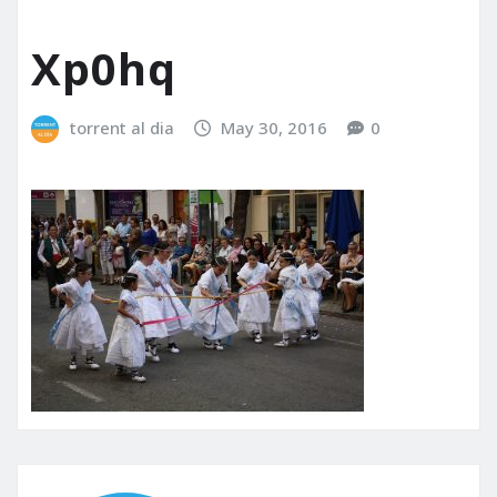
Xp0hq
torrent al dia
May 30, 2016
0