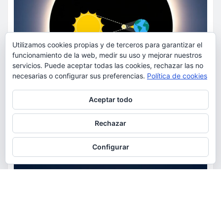
Utilizamos cookies propias y de terceros para garantizar el
funcionamiento de la web, medir su uso y mejorar nuestros
servicios. Puede aceptar todas las cookies, rechazar las no
necesarias o configurar sus preferencias.
Política de cookies
Privacidad y cookies: este sitio usa cookies. Si continúas navegando
Aceptar todo
por él, aceptas su uso.
Para obtener más información, incluido cómo gestionar las cookies,
Rechazar
consulta:
Política de cookies
Configurar
ACTUALIDAD
EDUCACIÓN
MEDIO AMBIENTE
OCIO