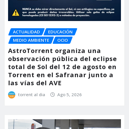
ACTUALIDAD
EDUCACIÓN
MEDIO AMBIENTE
OCIO
AstroTorrent organiza una
observación pública del eclipse
total de Sol del 12 de agosto en
Torrent en el Safranar junto a
las vías del AVE
torrent al dia
Ago 5, 2026