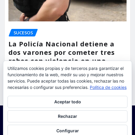
SUCESOS
La Policía Nacional detiene a
dos varones por cometer tres
robos con violencia en una
misma mañana
Utilizamos cookies propias y de terceros para garantizar el
funcionamiento de la web, medir su uso y mejorar nuestros
torrent al dia
Ago 7, 2026
servicios. Puede aceptar todas las cookies, rechazar las no
necesarias o configurar sus preferencias.
Política de cookies
Privacidad y cookies: este sitio usa cookies. Si continúas navegando
Aceptar todo
por él, aceptas su uso.
Para obtener más información, incluido cómo gestionar las cookies,
Rechazar
consulta:
Política de cookies
Configurar