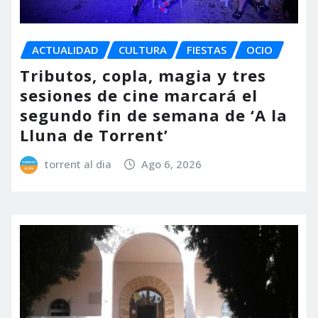
ACTUALIDAD
CULTURA
FIESTAS
OCIO
Tributos, copla, magia y tres
sesiones de cine marcará el
segundo fin de semana de ‘A la
Lluna de Torrent’
torrent al dia
Ago 6, 2026