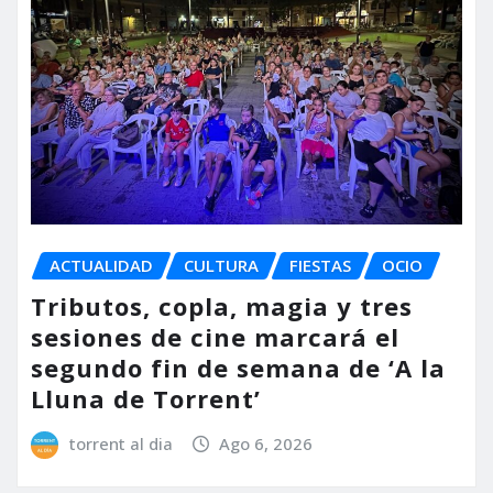
ACTUALIDAD
CULTURA
FIESTAS
OCIO
Tributos, copla, magia y tres
sesiones de cine marcará el
segundo fin de semana de ‘A la
Lluna de Torrent’
torrent al dia
Ago 6, 2026