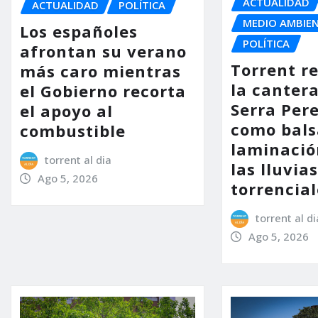
ACTUALIDAD
ACTUALIDAD
POLÍTICA
MEDIO AMBIE
Los españoles
POLÍTICA
afrontan su verano
Torrent r
más caro mientras
la cantera
el Gobierno recorta
Serra Per
el apoyo al
como bals
combustible
laminació
torrent al dia
las lluvia
Ago 5, 2026
torrencial
torrent al di
Ago 5, 2026