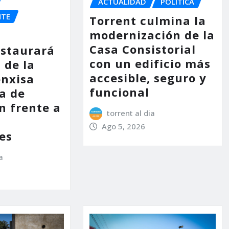
ACTUALIDAD
POLÍTICA
NTE
Torrent culmina la
modernización de la
Casa Consistorial
estaurará
con un edificio más
 de la
accesible, seguro y
enxisa
funcional
a de
n frente a
torrent al dia
s
Ago 5, 2026
es
a