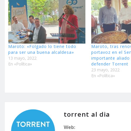
Maroto: «Folgado lo tiene todo
Maroto, tras ren
para ser una buena alcaldesa»
portavoz en el Se
13 mayo, 2022
importante aliado
En «Política»
defender Torrent
23 mayo, 2022
En «Política»
torrent al dia
Web: