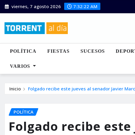
Saltar
viernes, 7 agosto 2026
7:32:23 AM
al
contenido
POLÍTICA
FIESTAS
SUCESOS
DEPOR
VARIOS
Inicio
Folgado recibe este jueves al senador Javier Mar
POLÍTICA
Folgado recibe este