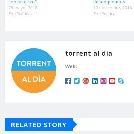
consecutivo”
desempleados
29 mayo, 2018
10 noviembre, 2016
En «Política»
En «Política»
torrent al dia
Web:
RELATED STORY