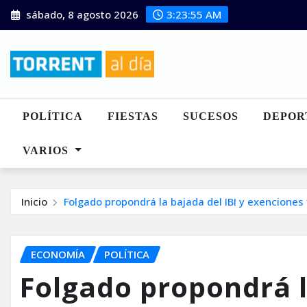
Saltar
sábado, 8 agosto 2026
3:23:57 AM
al
contenido
POLÍTICA
FIESTAS
SUCESOS
DEPOR
VARIOS
Inicio
Folgado propondrá la bajada del IBI y exenciones
ECONOMÍA
POLÍTICA
Folgado propondrá l