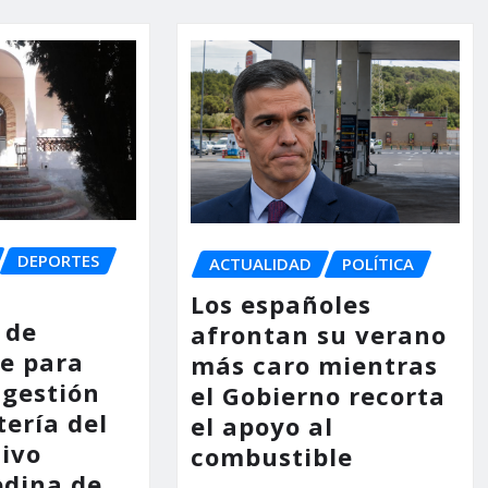
DEPORTES
ACTUALIDAD
POLÍTICA
Los españoles
 de
afrontan su verano
e para
más caro mientras
 gestión
el Gobierno recorta
tería del
el apoyo al
tivo
combustible
dina de