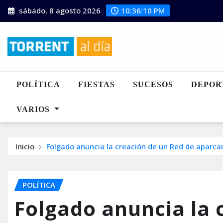
Saltar
sábado, 8 agosto 2026
10:36:11 PM
al
contenido
POLÍTICA
FIESTAS
SUCESOS
DEPOR
VARIOS
Inicio
Folgado anuncia la creación de un Red de aparca
POLÍTICA
Folgado anuncia la 