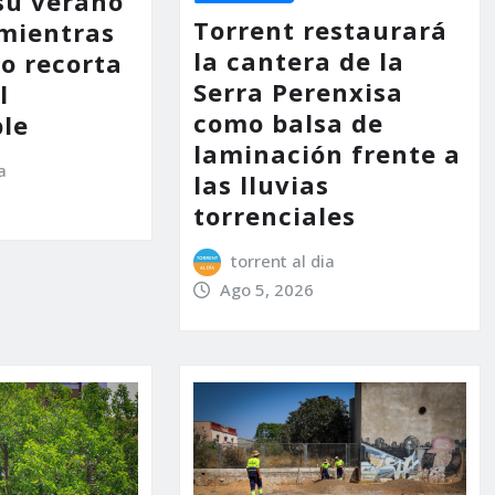
su verano
Torrent restaurará
mientras
la cantera de la
no recorta
Serra Perenxisa
l
como balsa de
le
laminación frente a
a
las lluvias
torrenciales
torrent al dia
Ago 5, 2026