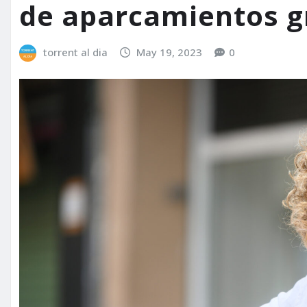
de aparcamientos gr
torrent al dia
May 19, 2023
0