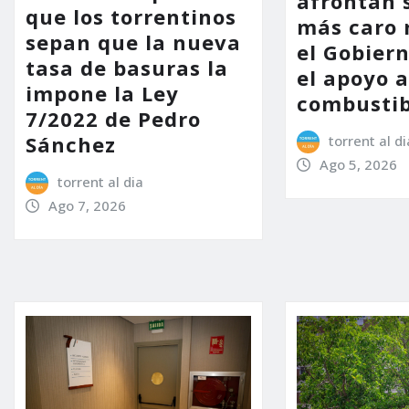
afrontan 
que los torrentinos
más caro 
sepan que la nueva
el Gobier
tasa de basuras la
el apoyo a
impone la Ley
combustib
7/2022 de Pedro
Sánchez
torrent al di
Ago 5, 2026
torrent al dia
Ago 7, 2026