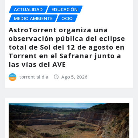
ACTUALIDAD
EDUCACIÓN
MEDIO AMBIENTE
OCIO
AstroTorrent organiza una
observación pública del eclipse
total de Sol del 12 de agosto en
Torrent en el Safranar junto a
las vías del AVE
torrent al dia
Ago 5, 2026