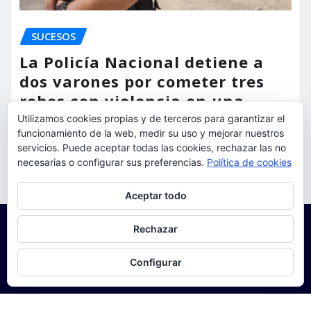
SUCESOS
La Policía Nacional detiene a
dos varones por cometer tres
robos con violencia en una
misma mañana
Utilizamos cookies propias y de terceros para garantizar el
funcionamiento de la web, medir su uso y mejorar nuestros
torrent al dia
Ago 7, 2026
servicios. Puede aceptar todas las cookies, rechazar las no
necesarias o configurar sus preferencias.
Política de cookies
Privacidad y cookies: este sitio usa cookies. Si continúas navegando
Aceptar todo
por él, aceptas su uso.
Para obtener más información, incluido cómo gestionar las cookies,
Rechazar
consulta:
Política de cookies
Configurar
Copyright © 2025 | Funciona con
WordPress
|
Seattle