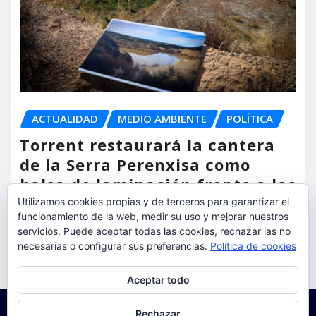
ACTUALIDAD
MEDIO AMBIENTE
POLÍTICA
Torrent restaurará la cantera
de la Serra Perenxisa como
balsa de laminación frente a las
lluvias torrenciales
Utilizamos cookies propias y de terceros para garantizar el
funcionamiento de la web, medir su uso y mejorar nuestros
servicios. Puede aceptar todas las cookies, rechazar las no
torrent al dia
Ago 5, 2026
necesarias o configurar sus preferencias.
Política de cookies
Privacidad y cookies: este sitio usa cookies. Si continúas navegando
Aceptar todo
por él, aceptas su uso.
Para obtener más información, incluido cómo gestionar las cookies,
Rechazar