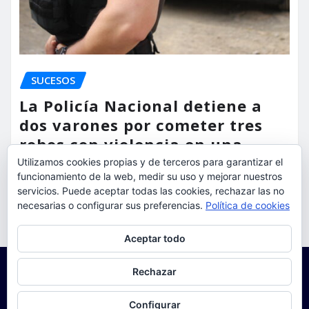
SUCESOS
La Policía Nacional detiene a
dos varones por cometer tres
robos con violencia en una
misma mañana
Utilizamos cookies propias y de terceros para garantizar el
funcionamiento de la web, medir su uso y mejorar nuestros
torrent al dia
Ago 7, 2026
servicios. Puede aceptar todas las cookies, rechazar las no
necesarias o configurar sus preferencias.
Política de cookies
Privacidad y cookies: este sitio usa cookies. Si continúas navegando
Aceptar todo
por él, aceptas su uso.
Para obtener más información, incluido cómo gestionar las cookies,
Rechazar
consulta:
Política de cookies
Configurar