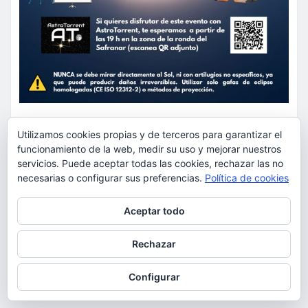
ACTUALIDAD
EDUCACIÓN
Utilizamos cookies propias y de terceros para garantizar el
MEDIO AMBIENTE
OCIO
funcionamiento de la web, medir su uso y mejorar nuestros
servicios. Puede aceptar todas las cookies, rechazar las no
AstroTorrent organiza una
necesarias o configurar sus preferencias.
Política de cookies
observación pública del eclipse
Privacidad y cookies: este sitio usa cookies. Si continúas navegando
total de Sol del 12 de agosto en
Aceptar todo
por él, aceptas su uso.
Torrent en el Safranar junto a
Para obtener más información, incluido cómo gestionar las cookies,
Rechazar
las vías del AVE
consulta:
Política de cookies
Configurar
torrent al dia
Ago 5, 2026