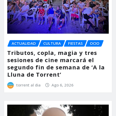
ACTUALIDAD
CULTURA
FIESTAS
OCIO
Tributos, copla, magia y tres
sesiones de cine marcará el
segundo fin de semana de ‘A la
Lluna de Torrent’
torrent al dia
Ago 6, 2026