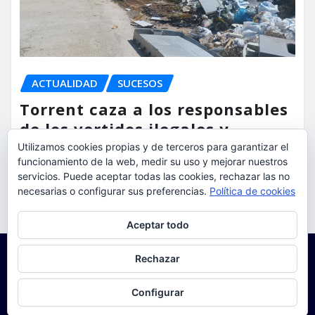
ACTUALIDAD
SUCESOS
Torrent caza a los responsables
de los vertidos ilegales y
endurece las sanciones
Utilizamos cookies propias y de terceros para garantizar el
funcionamiento de la web, medir su uso y mejorar nuestros
servicios. Puede aceptar todas las cookies, rechazar las no
torrent al dia
Ago 7, 2026
necesarias o configurar sus preferencias.
Política de cookies
Privacidad y cookies: este sitio usa cookies. Si continúas navegando
Aceptar todo
por él, aceptas su uso.
Para obtener más información, incluido cómo gestionar las cookies,
Rechazar
consulta:
Política de cookies
Configurar