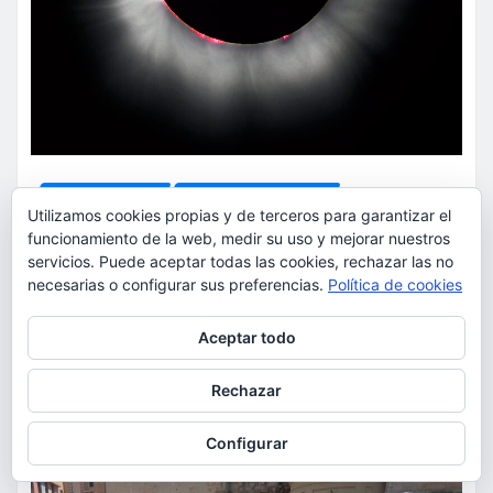
ACTUALIDAD
MEDIO AMBIENTE
Utilizamos cookies propias y de terceros para garantizar el
Un eclipse para disfrutar con
funcionamiento de la web, medir su uso y mejorar nuestros
seguridad: la Generalitat lanza
servicios. Puede aceptar todas las cookies, rechazar las no
necesarias o configurar sus preferencias.
Política de cookies
sus recomendaciones para el 12
de agosto
Privacidad y cookies: este sitio usa cookies. Si continúas navegando
Aceptar todo
por él, aceptas su uso.
torrent al dia
Ago 9, 2026
Para obtener más información, incluido cómo gestionar las cookies,
Rechazar
consulta:
Política de cookies
Configurar