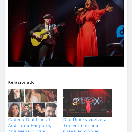
Relacionado
Cadena Dial trae al
Dial Únicxs vuelve a
Auditori a Fangoria,
Torrent con una
Ana Mena y Dani
nueva edición el