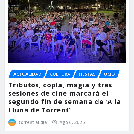
ACTUALIDAD
CULTURA
FIESTAS
OCIO
Tributos, copla, magia y tres
sesiones de cine marcará el
segundo fin de semana de ‘A la
Lluna de Torrent’
torrent al dia
Ago 6, 2026