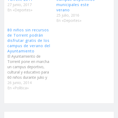
27 junio, 2017
municipales este
En «Deportes»
verano
25 julio, 2016
En «Deportes»
80 niños sin recursos
de Torrent podrán
disfrutar gratis de los
campus de verano del
Ayuntamiento
El Ayuntamiento de
Torrent pone en marcha
un campus deportivo,
cultural y educativo para
60 niños durante julio y
agosto, que incluirá un
26 junio, 2014
servicio de comedor Por
En «Política»
otro lado, la Fundación
Deportiva Municipal ha
reservado alrededor de
20 plazas más para que
niños entre 5 y 16 años