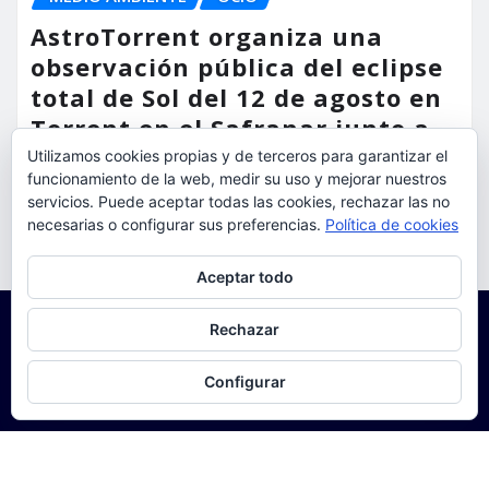
AstroTorrent organiza una
observación pública del eclipse
total de Sol del 12 de agosto en
Torrent en el Safranar junto a
las vías del AVE
Utilizamos cookies propias y de terceros para garantizar el
funcionamiento de la web, medir su uso y mejorar nuestros
torrent al dia
Ago 5, 2026
servicios. Puede aceptar todas las cookies, rechazar las no
necesarias o configurar sus preferencias.
Política de cookies
Privacidad y cookies: este sitio usa cookies. Si continúas navegando
Aceptar todo
por él, aceptas su uso.
Para obtener más información, incluido cómo gestionar las cookies,
Rechazar
consulta:
Política de cookies
Configurar
Copyright © 2025 | Funciona con
WordPress
|
Seattle
News
de
ThemeArile