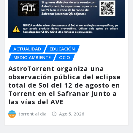
ACTUALIDAD
EDUCACIÓN
MEDIO AMBIENTE
OCIO
AstroTorrent organiza una
observación pública del eclipse
total de Sol del 12 de agosto en
Torrent en el Safranar junto a
las vías del AVE
torrent al dia
Ago 5, 2026