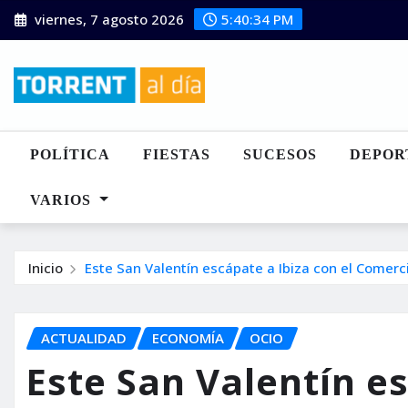
Saltar
viernes, 7 agosto 2026
5:40:35 PM
al
contenido
POLÍTICA
FIESTAS
SUCESOS
DEPOR
VARIOS
Inicio
Este San Valentín escápate a Ibiza con el Comerc
ACTUALIDAD
ECONOMÍA
OCIO
Este San Valentín es