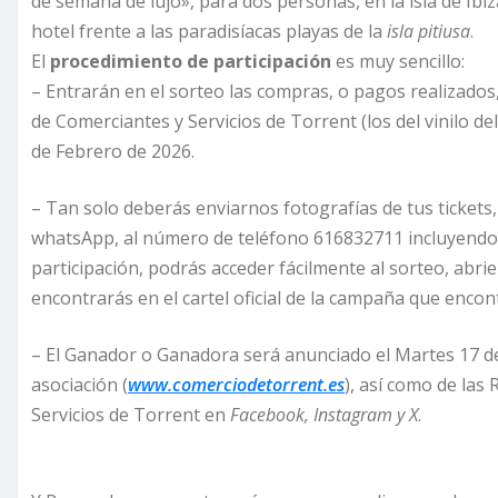
de semana de lujo», para dos personas, en la isla de Ibi
hotel frente a las paradisíacas playas de la
isla
pitiusa
.
El
procedimiento de participación
es muy sencillo:
– Entrarán en el sorteo las compras, o pagos realizados
de Comerciantes y Servicios de Torrent (los del vinilo de
de Febrero de 2026.
– Tan solo deberás enviarnos fotografías de tus tickets, o
whatsApp, al número de teléfono 616832711 incluyendo t
participación, podrás acceder fácilmente al sorteo, abri
encontrarás en el cartel oficial de la campaña que enco
– El Ganador o Ganadora será anunciado el Martes 17 de
asociación (
www.comerciodetorrent.es
), así como de las
Servicios de Torrent en
Facebook, Instagram y X
.