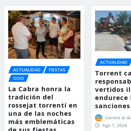
ACTUALIDAD
ACTUALIDAD
FIESTAS
Torrent ca
OCIO
responsab
La Cabra honra la
vertidos i
tradición del
endurece 
rossejat torrentí en
sanciones
una de las noches
torrent al di
más emblemáticas
Ago 7, 2026
de sus fiestas