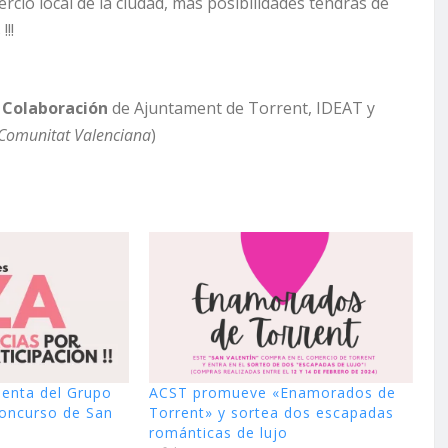
cio local de la ciudad, más posibilidades tendrás de
!!
a
Colaboración
de Ajuntament de Torrent, IDEAT y
 Comunitat Valenciana
)
ienta del Grupo
ACST promueve «Enamorados de
concurso de San
Torrent» y sortea dos escapadas
románticas de lujo