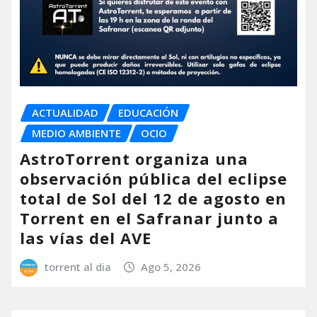
ACTUALIDAD
EDUCACIÓN
MEDIO AMBIENTE
OCIO
AstroTorrent organiza una
observación pública del eclipse
total de Sol del 12 de agosto en
Torrent en el Safranar junto a
las vías del AVE
torrent al dia
Ago 5, 2026