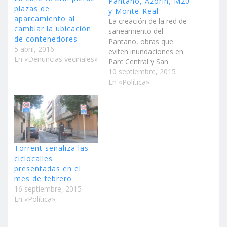
Pantano, Azorín, M20
plazas de
y Monte-Real
aparcamiento al
La creación de la red de
cambiar la ubicación
saneamiento del
de contenedores
Pantano, obras que
5 abril, 2016
eviten inundaciones en
En «Denuncias vecinales»
Parc Central y San
Valeriano, conectar la
10 septiembre, 2015
urbanización Monte-Real
En «Política»
a la red de aguas
potables y la habilitación
de un aseo adaptado en
la Casa de la Cultura son
las propuestas del
Partido Popular para
Torrent señaliza las
solicitar…
ciclocalles
presentadas en el
mes de febrero
16 septiembre, 2015
En «Política»