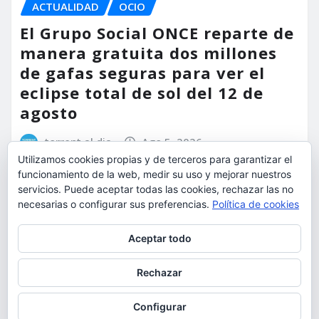
ACTUALIDAD
OCIO
El Grupo Social ONCE reparte de
manera gratuita dos millones
de gafas seguras para ver el
eclipse total de sol del 12 de
agosto
torrent al dia
Ago 5, 2026
Utilizamos cookies propias y de terceros para garantizar el
funcionamiento de la web, medir su uso y mejorar nuestros
servicios. Puede aceptar todas las cookies, rechazar las no
necesarias o configurar sus preferencias.
Política de cookies
Privacidad y cookies: este sitio usa cookies. Si continúas navegando
Aceptar todo
por él, aceptas su uso.
Para obtener más información, incluido cómo gestionar las cookies,
Rechazar
consulta:
Política de cookies
Configurar