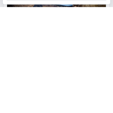
ACTUALIDAD
MEDIO AMBIENTE
POLÍTICA
Torrent restaurará la cantera
de la Serra Perenxisa como
balsa de laminación frente a las
lluvias torrenciales
torrent al dia
Ago 5, 2026