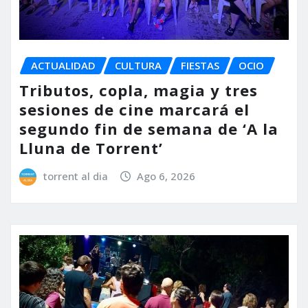
ACTUALIDAD
CULTURA
FIESTAS
OCIO
Tributos, copla, magia y tres
sesiones de cine marcará el
segundo fin de semana de ‘A la
Lluna de Torrent’
torrent al dia
Ago 6, 2026