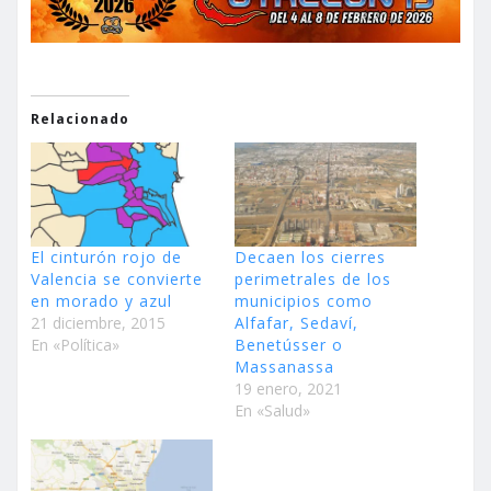
Relacionado
El cinturón rojo de
Decaen los cierres
Valencia se convierte
perimetrales de los
en morado y azul
municipios como
21 diciembre, 2015
Alfafar, Sedaví,
En «Política»
Benetússer o
Massanassa
19 enero, 2021
En «Salud»