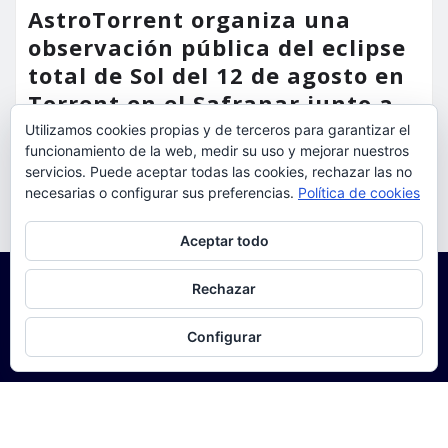
AstroTorrent organiza una
observación pública del eclipse
total de Sol del 12 de agosto en
Torrent en el Safranar junto a
las vías del AVE
Utilizamos cookies propias y de terceros para garantizar el
funcionamiento de la web, medir su uso y mejorar nuestros
torrent al dia
Ago 5, 2026
servicios. Puede aceptar todas las cookies, rechazar las no
necesarias o configurar sus preferencias.
Política de cookies
Privacidad y cookies: este sitio usa cookies. Si continúas navegando
Aceptar todo
por él, aceptas su uso.
Para obtener más información, incluido cómo gestionar las cookies,
Rechazar
consulta:
Política de cookies
Configurar
Copyright © 2025 | Funciona con
WordPress
|
Seattle
News
de
ThemeArile