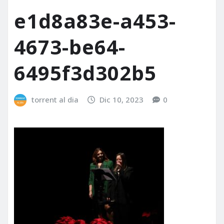
e1d8a83e-a453-
4673-be64-
6495f3d302b5
torrent al dia
Dic 10, 2023
0