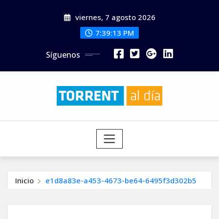
Saltar
viernes, 7 agosto 2026
al
contenido
7:39:15 PM
Síguenos
Inicio
e1d8a83e-a453-4673-be64-6495f3d302b5