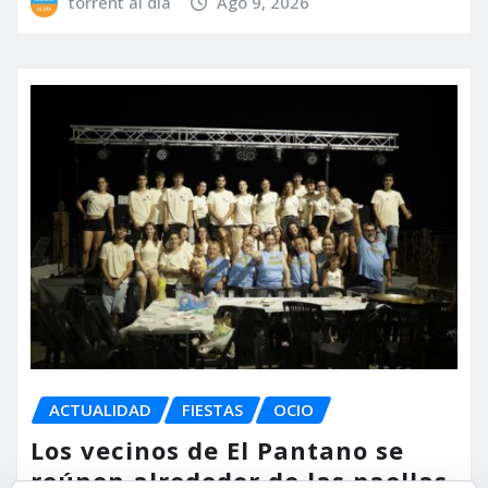
torrent al dia
Ago 9, 2026
ACTUALIDAD
FIESTAS
OCIO
Los vecinos de El Pantano se
reúnen alrededor de las paellas