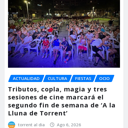
ACTUALIDAD
CULTURA
FIESTAS
OCIO
Tributos, copla, magia y tres
sesiones de cine marcará el
segundo fin de semana de ‘A la
Lluna de Torrent’
torrent al dia
Ago 6, 2026