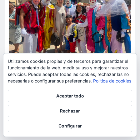
Utilizamos cookies propias y de terceros para garantizar el
funcionamiento de la web, medir su uso y mejorar nuestros
servicios. Puede aceptar todas las cookies, rechazar las no
necesarias o configurar sus preferencias.
Política de cookies
ACTUALIDAD
CULTURA
FIESTAS
La comunidad ecuatoriana de
Privacidad y cookies: este sitio usa cookies. Si continúas navegando
Aceptar todo
por él, aceptas su uso.
Torrent celebra la festividad de
la Virgen del Cisne
Para obtener más información, incluido cómo gestionar las cookies,
Rechazar
consulta:
Política de cookies
torrent al dia
Ago 9, 2026
Configurar