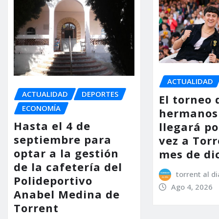
ACTUALIDAD
ACTUALIDAD
DEPORTES
El torneo 
ECONOMÍA
hermanos
Hasta el 4 de
llegará p
septiembre para
vez a Torr
optar a la gestión
mes de di
de la cafetería del
torrent al di
Polideportivo
Ago 4, 2026
Anabel Medina de
Torrent