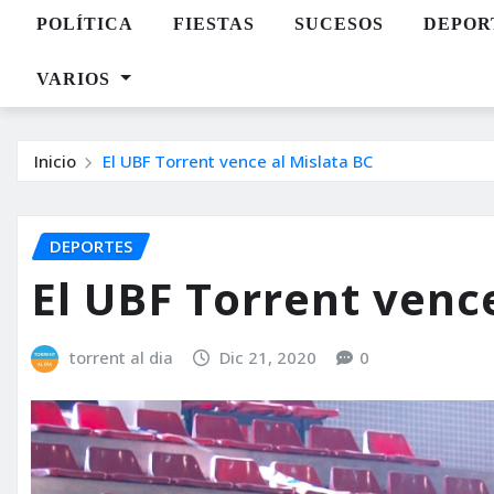
POLÍTICA
FIESTAS
SUCESOS
DEPOR
VARIOS
Inicio
El UBF Torrent vence al Mislata BC
DEPORTES
El UBF Torrent venc
torrent al dia
Dic 21, 2020
0