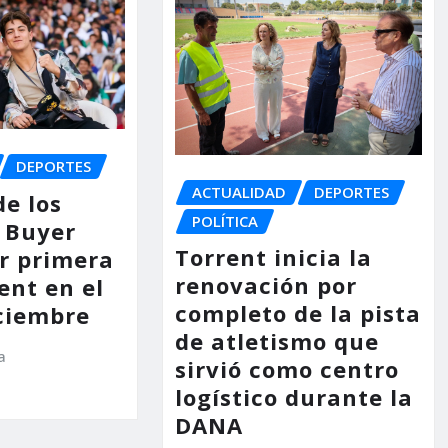
DEPORTES
ACTUALIDAD
DEPORTES
de los
POLÍTICA
 Buyer
Torrent inicia la
or primera
renovación por
ent en el
completo de la pista
ciembre
de atletismo que
a
sirvió como centro
logístico durante la
DANA