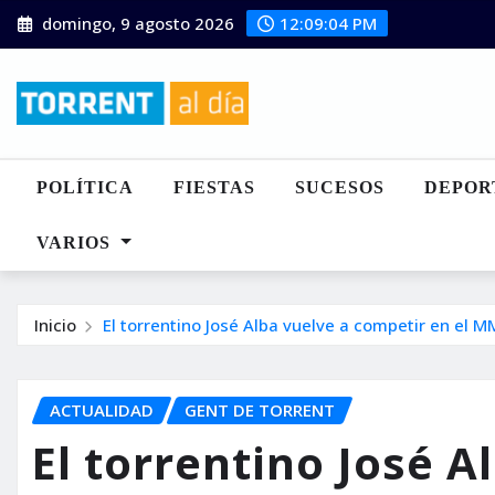
Saltar
domingo, 9 agosto 2026
12:09:05 PM
al
contenido
POLÍTICA
FIESTAS
SUCESOS
DEPOR
VARIOS
Inicio
El torrentino José Alba vuelve a competir en el 
ACTUALIDAD
GENT DE TORRENT
El torrentino José A