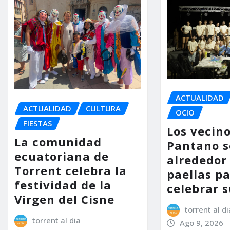
ACTUALIDAD
ACTUALIDAD
CULTURA
OCIO
FIESTAS
Los vecino
La comunidad
Pantano s
ecuatoriana de
alrededor 
Torrent celebra la
paellas p
festividad de la
celebrar s
Virgen del Cisne
torrent al di
torrent al dia
Ago 9, 2026