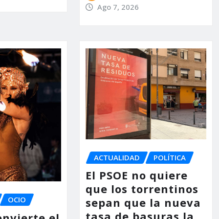
Ago 7, 2026
ACTUALIDAD
POLÍTICA
El PSOE no quiere
que los torrentinos
OCIO
sepan que la nueva
tasa de basuras la
nvierte el