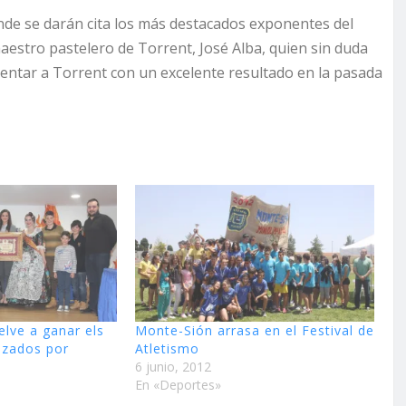
onde se darán cita los más destacados exponentes del
 maestro pastelero de Torrent, José Alba, quien sin duda
esentar a Torrent con un excelente resultado en la pasada
elve a ganar els
Monte-Sión arrasa en el Festival de
nizados por
Atletismo
6 junio, 2012
En «Deportes»