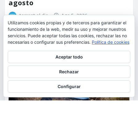
agosto
torrent al dia
Ago 5, 2026
Utilizamos cookies propias y de terceros para garantizar el
funcionamiento de la web, medir su uso y mejorar nuestros
servicios. Puede aceptar todas las cookies, rechazar las no
necesarias o configurar sus preferencias.
Política de cookies
Privacidad y cookies: este sitio usa cookies. Si continúas navegando
Aceptar todo
por él, aceptas su uso.
Para obtener más información, incluido cómo gestionar las cookies,
Rechazar
consulta:
Política de cookies
Configurar
ACTUALIDAD
MEDIO AMBIENTE
POLÍTICA