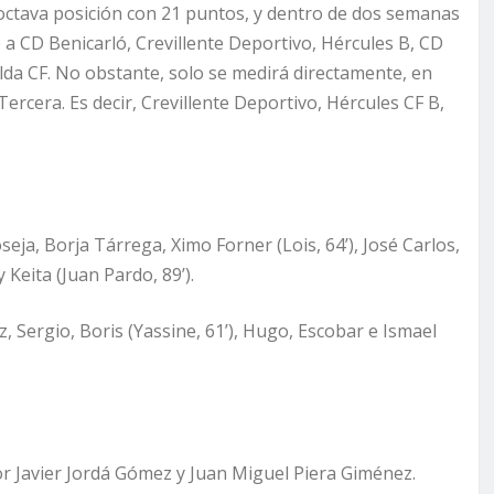
 octava posición con 21 puntos, y dentro de dos semanas
a CD Benicarló, Crevillente Deportivo, Hércules B, CD
elda CF. No obstante, solo se medirá directamente, en
Tercera. Es decir, Crevillente Deportivo, Hércules CF B,
seja, Borja Tárrega, Ximo Forner (Lois, 64’), José Carlos,
 Keita (Juan Pardo, 89’).
ez, Sergio, Boris (Yassine, 61’), Hugo, Escobar e Ismael
por Javier Jordá Gómez y Juan Miguel Piera Giménez.