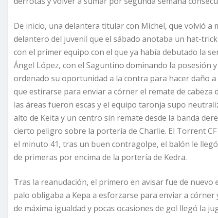
derrotas y volver a sumar por segunda semana consecut
De inicio, una delantera titular con Michel, que volvió 
delantero del juvenil que el sábado anotaba un hat-trick
con el primer equipo con el que ya había debutado la s
Ángel López, con el Saguntino dominando la posesión y 
ordenado su oportunidad a la contra para hacer daño a l
que estirarse para enviar a córner el remate de cabeza d
las áreas fueron escas y el equipo taronja supo neutral
alto de Keita y un centro sin remate desde la banda der
cierto peligro sobre la portería de Charlie. El Torrent CF
el minuto 41, tras un buen contragolpe, el balón le llegó
de primeras por encima de la portería de Kedra.
Tras la reanudación, el primero en avisar fue de nuevo e
palo obligaba a Kepa a esforzarse para enviar a córner y
de máxima igualdad y pocas ocasiones de gol llegó la jug