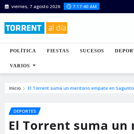
Saltar
viernes, 7 agosto 2026
7:17:41 AM
al
contenido
POLÍTICA
FIESTAS
SUCESOS
DEPOR
VARIOS
Inicio
El Torrent suma un meritorio empate en Sagunto 
DEPORTES
El Torrent suma un