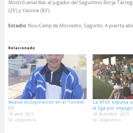
Mostró amarillas al jugador del Saguntino Borja Tárrega
(25’) y Yassine (83’).
Estadio
: Nou Camp de Morvedre, Sagunto. A puerta abie
Relacionado
Nueva incorporación en el Torrent
La RFEF expulsa a
CF
la liga por impago
18 abril, 2015
30 diciembre, 2015
En «Deportes»
En «Deportes»