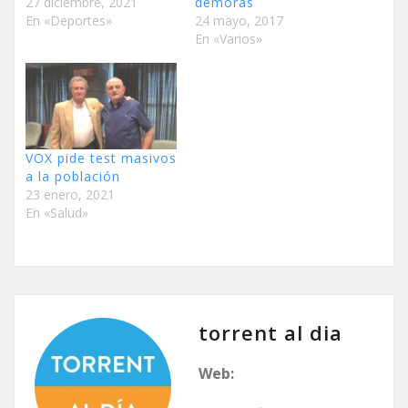
27 diciembre, 2021
demoras
En «Deportes»
24 mayo, 2017
En «Varios»
VOX pide test masivos
a la población
23 enero, 2021
En «Salud»
torrent al dia
Web: