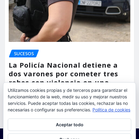
SUCESOS
La Policía Nacional detiene a
dos varones por cometer tres
robos con violencia en una
misma mañana
Utilizamos cookies propias y de terceros para garantizar el
funcionamiento de la web, medir su uso y mejorar nuestros
torrent al dia
Ago 7, 2026
servicios. Puede aceptar todas las cookies, rechazar las no
necesarias o configurar sus preferencias.
Política de cookies
Privacidad y cookies: este sitio usa cookies. Si continúas navegando
Aceptar todo
por él, aceptas su uso.
Para obtener más información, incluido cómo gestionar las cookies,