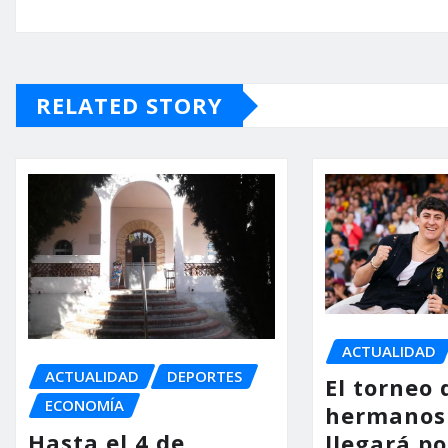
RELATED STORY
ACTUALIDAD
ACTUALIDAD
DEPORTES
El torneo 
ECONOMÍA
hermanos
Hasta el 4 de
llegará p