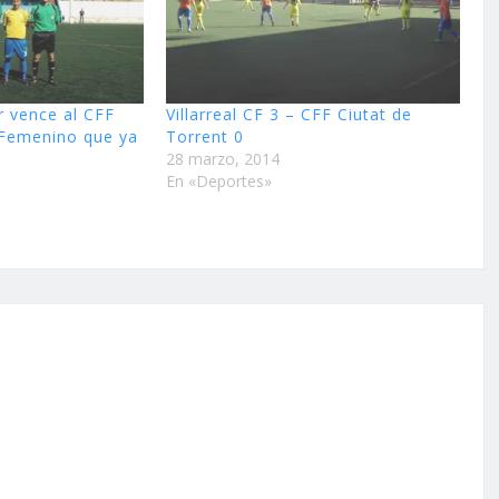
r vence al CFF
Villarreal CF 3 – CFF Ciutat de
 Femenino que ya
Torrent 0
28 marzo, 2014
En «Deportes»