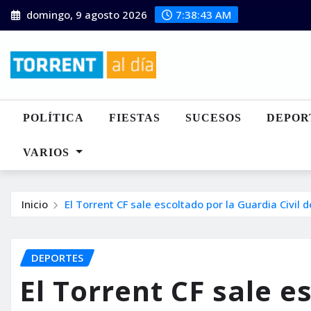
Saltar
domingo, 9 agosto 2026
7:38:45 AM
al
contenido
POLÍTICA
FIESTAS
SUCESOS
DEPOR
VARIOS
Inicio
El Torrent CF sale escoltado por la Guardia Civil
DEPORTES
El Torrent CF sale e