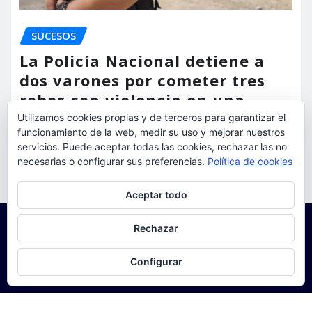
SUCESOS
La Policía Nacional detiene a
dos varones por cometer tres
robos con violencia en una
misma mañana
Utilizamos cookies propias y de terceros para garantizar el
funcionamiento de la web, medir su uso y mejorar nuestros
servicios. Puede aceptar todas las cookies, rechazar las no
torrent al dia
Ago 7, 2026
necesarias o configurar sus preferencias.
Política de cookies
Privacidad y cookies: este sitio usa cookies. Si continúas navegando
Aceptar todo
por él, aceptas su uso.
Para obtener más información, incluido cómo gestionar las cookies,
Rechazar
consulta:
Política de cookies
Configurar
Copyright © 2025 | Funciona con
WordPress
|
Seattle