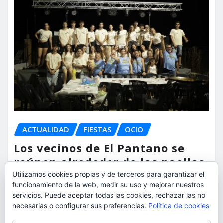
ACTUALIDAD
FIESTAS
OCIO
Los vecinos de El Pantano se
reúnen alrededor de las paellas
para celebrar sus fiestas
Utilizamos cookies propias y de terceros para garantizar el
funcionamiento de la web, medir su uso y mejorar nuestros
servicios. Puede aceptar todas las cookies, rechazar las no
torrent al dia
Ago 9, 2026
necesarias o configurar sus preferencias.
Política de cookies