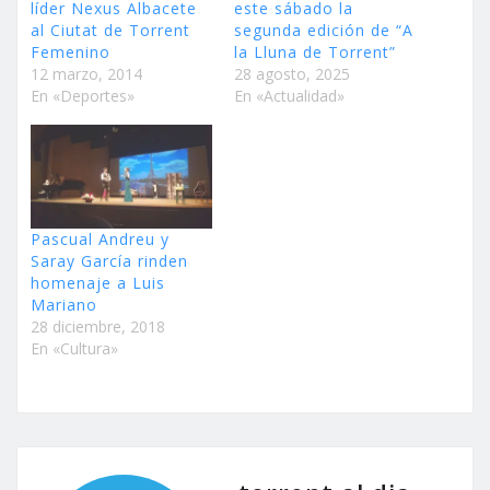
líder Nexus Albacete
este sábado la
al Ciutat de Torrent
segunda edición de “A
Femenino
la Lluna de Torrent”
12 marzo, 2014
28 agosto, 2025
En «Deportes»
En «Actualidad»
Pascual Andreu y
Saray García rinden
homenaje a Luis
Mariano
28 diciembre, 2018
En «Cultura»