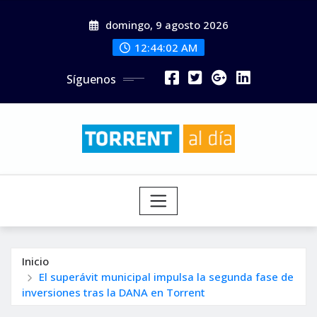
Saltar
domingo, 9 agosto 2026
al
contenido
12:44:04 AM
Síguenos
Inicio
El superávit municipal impulsa la segunda fase de
inversiones tras la DANA en Torrent