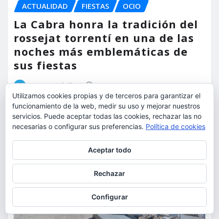
ACTUALIDAD
FIESTAS
OCIO
La Cabra honra la tradición del
rossejat torrentí en una de las
noches más emblemáticas de
sus fiestas
torrent al dia
Ago 7, 2026
Utilizamos cookies propias y de terceros para garantizar el
funcionamiento de la web, medir su uso y mejorar nuestros
servicios. Puede aceptar todas las cookies, rechazar las no
necesarias o configurar sus preferencias.
Política de cookies
Privacidad y cookies: este sitio usa cookies. Si continúas navegando
Aceptar todo
por él, aceptas su uso.
Para obtener más información, incluido cómo gestionar las cookies,
Rechazar
consulta:
Política de cookies
Configurar