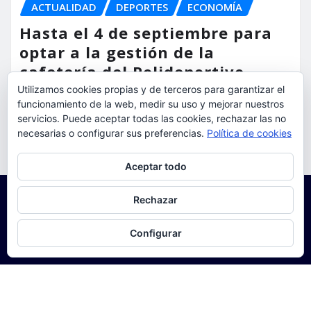
ACTUALIDAD
DEPORTES
ECONOMÍA
Hasta el 4 de septiembre para
optar a la gestión de la
cafetería del Polideportivo
Anabel Medina de Torrent
Utilizamos cookies propias y de terceros para garantizar el
funcionamiento de la web, medir su uso y mejorar nuestros
torrent al dia
Ago 6, 2026
servicios. Puede aceptar todas las cookies, rechazar las no
necesarias o configurar sus preferencias.
Política de cookies
Privacidad y cookies: este sitio usa cookies. Si continúas navegando
Aceptar todo
por él, aceptas su uso.
Para obtener más información, incluido cómo gestionar las cookies,
Rechazar
consulta:
Política de cookies
Configurar
Copyright © 2025 | Funciona con
WordPress
|
Seattle
News
de
ThemeArile