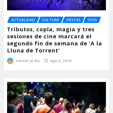
ACTUALIDAD
CULTURA
FIESTAS
OCIO
Tributos, copla, magia y tres
sesiones de cine marcará el
segundo fin de semana de ‘A la
Lluna de Torrent’
torrent al dia
Ago 6, 2026