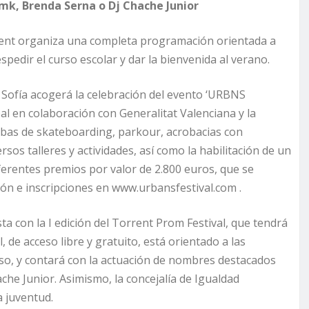
Pmk, Brenda Serna o Dj Chache Junior
rent organiza una completa programación orientada a
spedir el curso escolar y dar la bienvenida al verano.
na Sofía acogerá la celebración del evento ‘URBNS
l en colaboración con Generalitat Valenciana y la
ebas de skateboarding, parkour, acrobacias con
sos talleres y actividades, así como la habilitación de un
iferentes premios por valor de 2.800 euros, que se
ión e inscripciones en www.urbansfestival.com .
ta con la I edición del Torrent Prom Festival, que tendrá
l, de acceso libre y gratuito, está orientado a las
so, y contará con la actuación de nombres destacados
e Junior. Asimismo, la concejalía de Igualdad
a juventud.