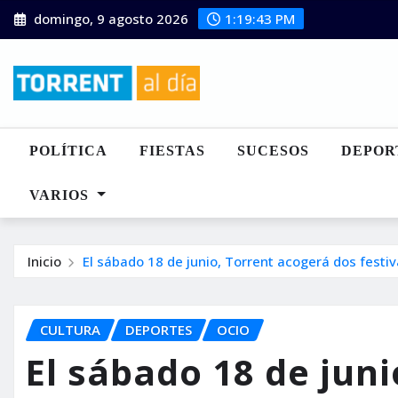
Saltar
domingo, 9 agosto 2026
1:19:44 PM
al
contenido
POLÍTICA
FIESTAS
SUCESOS
DEPOR
VARIOS
Inicio
El sábado 18 de junio, Torrent acogerá dos festiv
CULTURA
DEPORTES
OCIO
El sábado 18 de jun