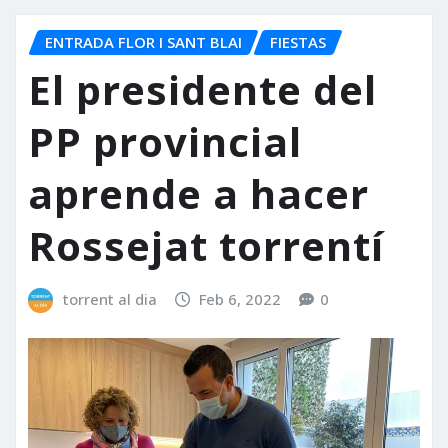
ENTRADA FLOR I SANT BLAI
FIESTAS
El presidente del
PP provincial
aprende a hacer
Rossejat torrentí
torrent al dia
Feb 6, 2022
0