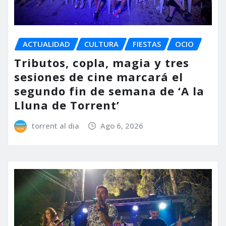
ACTUALIDAD
CULTURA
FIESTAS
OCIO
Tributos, copla, magia y tres
sesiones de cine marcará el
segundo fin de semana de ‘A la
Lluna de Torrent’
torrent al dia
Ago 6, 2026