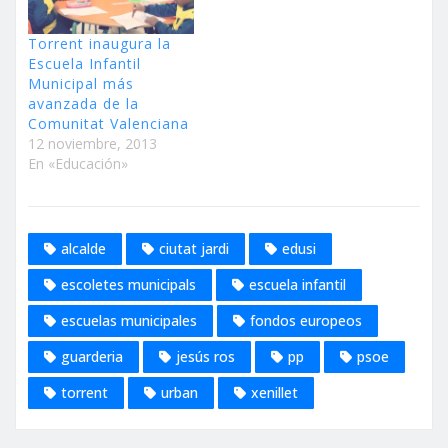
Torrent” “la nueva
concejala de educación
Torrent inaugura la
no debe depender…
Escuela Infantil
Municipal más
avanzada de la
Comunitat Valenciana
12 noviembre, 2013
En «Educación»
alcalde
ciutat jardi
edusi
escoletes municipals
escuela infantil
escuelas municipales
fondos europeos
guarderia
jesús ros
pp
psoe
torrent
urban
xenillet