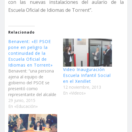
con las nuevas instalaciones del aulario de la
Escuela Oficial de Idiomas de Torrent”.
Relacionado
Benavent: «El PSOE
pone en peligro la
continuidad de la
Escuela Oficial de
Idiomas en Torrent»
Video Inauguración
Benavent: “una persona
Escuela Infantil Social
ajena al equipo de
en el Xenillet
gobierno del PSOE se
12 noviembre, 2013
presentó como
En «Videos»
representante del alcalde
junto a la concejala
29 junio, 2015
socialista, Patricia Sáez y
En «Educación»
en la que afirmaron que
el Ayuntamiento no
reconocía la existencia
del aulario de la EOI en