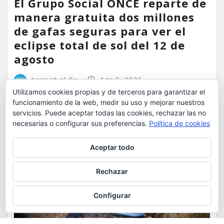
El Grupo Social ONCE reparte de
manera gratuita dos millones
de gafas seguras para ver el
eclipse total de sol del 12 de
agosto
torrent al dia
Ago 5, 2026
Utilizamos cookies propias y de terceros para garantizar el
funcionamiento de la web, medir su uso y mejorar nuestros
servicios. Puede aceptar todas las cookies, rechazar las no
necesarias o configurar sus preferencias.
Política de cookies
Privacidad y cookies: este sitio usa cookies. Si continúas navegando
Aceptar todo
por él, aceptas su uso.
Para obtener más información, incluido cómo gestionar las cookies,
Rechazar
consulta:
Política de cookies
Configurar