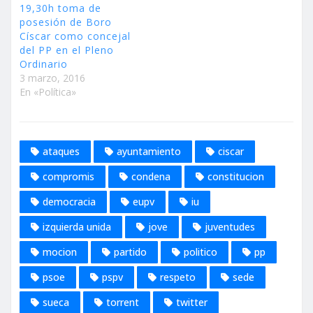
19,30h toma de
posesión de Boro
Císcar como concejal
del PP en el Pleno
Ordinario
3 marzo, 2016
En «Política»
ataques
ayuntamiento
ciscar
compromis
condena
constitucion
democracia
eupv
iu
izquierda unida
jove
juventudes
mocion
partido
politico
pp
psoe
pspv
respeto
sede
sueca
torrent
twitter