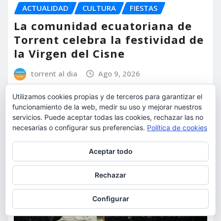
ACTUALIDAD
CULTURA
FIESTAS
La comunidad ecuatoriana de
Torrent celebra la festividad de
la Virgen del Cisne
torrent al dia
Ago 9, 2026
Utilizamos cookies propias y de terceros para garantizar el
funcionamiento de la web, medir su uso y mejorar nuestros
servicios. Puede aceptar todas las cookies, rechazar las no
necesarias o configurar sus preferencias.
Política de cookies
Privacidad y cookies: este sitio usa cookies. Si continúas navegando
Aceptar todo
por él, aceptas su uso.
Para obtener más información, incluido cómo gestionar las cookies,
Rechazar
consulta:
Política de cookies
Configurar