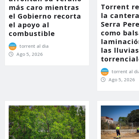
Torrent r
más caro mientras
la cantera
el Gobierno recorta
Serra Per
el apoyo al
como bals
combustible
laminació
torrent al dia
las lluvia
Ago 5, 2026
torrencial
torrent al di
Ago 5, 2026