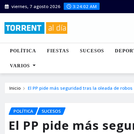
Saltar
viernes, 7 agosto 2026
3:24:03 AM
al
contenido
POLÍTICA
FIESTAS
SUCESOS
DEPOR
VARIOS
Inicio
El PP pide más seguridad tras la oleada de robos
POLÍTICA
SUCESOS
El PP pide más segu