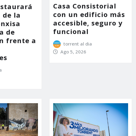
Casa Consistorial
estaurará
con un edificio más
 de la
accesible, seguro y
enxisa
funcional
a de
n frente a
torrent al dia
s
Ago 5, 2026
es
a