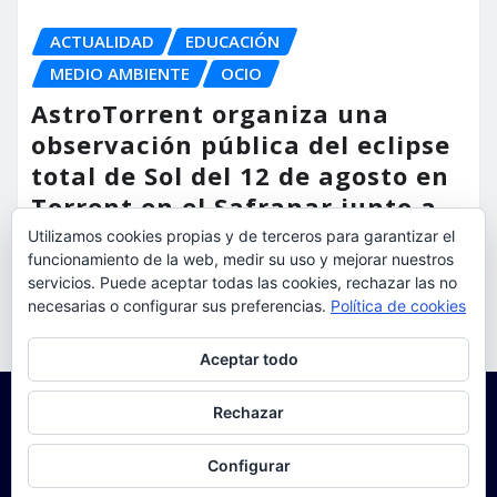
ACTUALIDAD
EDUCACIÓN
MEDIO AMBIENTE
OCIO
AstroTorrent organiza una
observación pública del eclipse
total de Sol del 12 de agosto en
Torrent en el Safranar junto a
las vías del AVE
Utilizamos cookies propias y de terceros para garantizar el
funcionamiento de la web, medir su uso y mejorar nuestros
torrent al dia
Ago 5, 2026
servicios. Puede aceptar todas las cookies, rechazar las no
necesarias o configurar sus preferencias.
Política de cookies
Privacidad y cookies: este sitio usa cookies. Si continúas navegando
Aceptar todo
por él, aceptas su uso.
Para obtener más información, incluido cómo gestionar las cookies,
Rechazar
consulta:
Política de cookies
Configurar