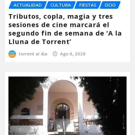
ACTUALIDAD
CULTURA
FIESTAS
OCIO
Tributos, copla, magia y tres
sesiones de cine marcará el
segundo fin de semana de ‘A la
Lluna de Torrent’
torrent al dia
Ago 6, 2026