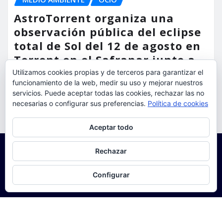
AstroTorrent organiza una
observación pública del eclipse
total de Sol del 12 de agosto en
Torrent en el Safranar junto a
las vías del AVE
Utilizamos cookies propias y de terceros para garantizar el
funcionamiento de la web, medir su uso y mejorar nuestros
torrent al dia
Ago 5, 2026
servicios. Puede aceptar todas las cookies, rechazar las no
necesarias o configurar sus preferencias.
Política de cookies
Privacidad y cookies: este sitio usa cookies. Si continúas navegando
Aceptar todo
por él, aceptas su uso.
Para obtener más información, incluido cómo gestionar las cookies,
Rechazar
consulta:
Política de cookies
Configurar
Copyright © 2025 | Funciona con
WordPress
|
Seattle
News
de
ThemeArile