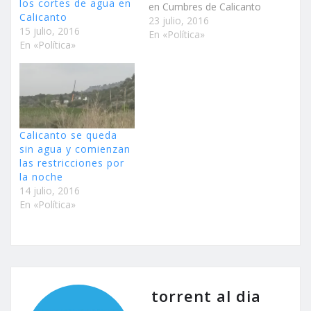
los cortes de agua en
en Cumbres de Calicanto
Calicanto
y Montelevante Según
23 julio, 2016
15 julio, 2016
han asegurado fuentes
En «Política»
En «Política»
de la compañía, la
situación de los pozos y
el agua almacenada en
los depósitos garantizan
la normalidad del
suministro Las medidas
adoptadas durante la
Calicanto se queda
pasada…
sin agua y comienzan
las restricciones por
la noche
14 julio, 2016
En «Política»
torrent al dia